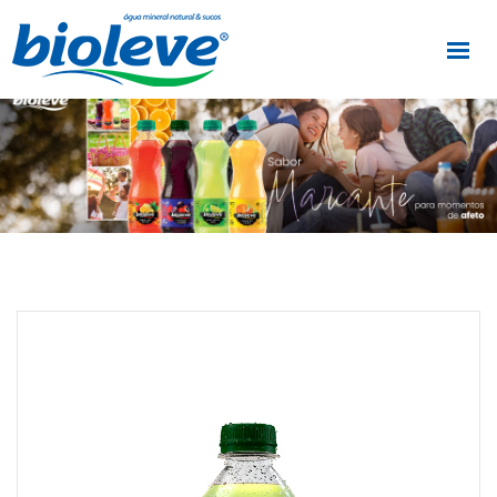
HOME
A BIOLEVE
NOSSOS PRODUTOS
RESPONSABILIDADE SOCIO AMBIENTAL
BLOG
FALE CONOSCO
+55 11 4173 0540
+55 19 3898 9898
SAC 0800 019 8343