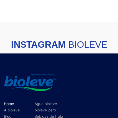
INSTAGRAM
BIOLEVE
Home
Água bioleve
A bioleve
bioleve Zero
Blog
Bebidas de fruta